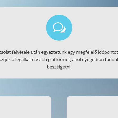
w
csolat felvétele után egyeztetünk egy megfelelő időpontot
asztjuk a legalkalmasabb platformot, ahol nyugodtan tudun
beszélgetni.