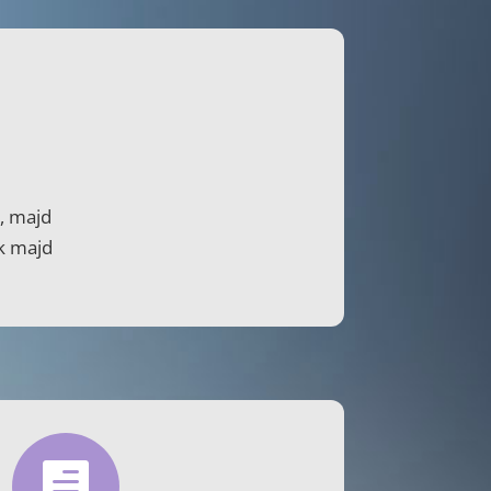
, majd
k majd
