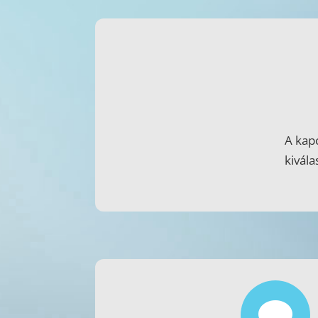
A kap
kivál
