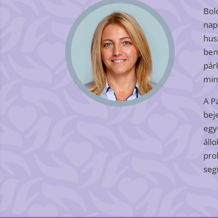
Bol
nap
hus
ben
pár
min
A P
bej
egy
áll
pro
seg