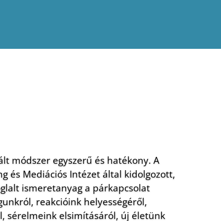
ált módszer egyszerű és hatékony. A
g és Mediációs Intézet által kidolgozott,
oglalt ismeretanyag a párkapcsolat
unkról, reakcióink helyességéről,
, sérelmeink elsimításáról, új életünk