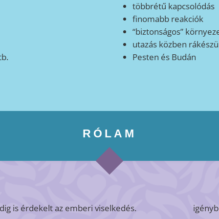
többrétű kapcsolódás
finomabb reakciók
“biztonságos” környez
utazás közben rákészü
tb.
Pesten és Budán
RÓLAM
dig is érdekelt az emberi viselkedés.
igényb