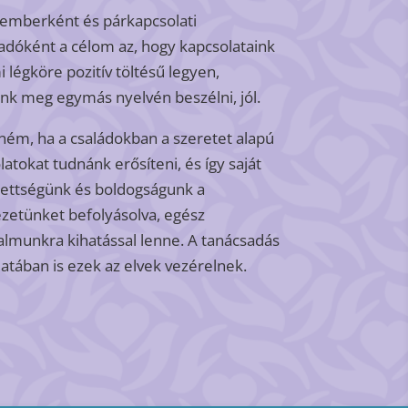
mberként és párkapcsolati
adóként a célom az, hogy kapcsolataink
i légköre pozitív töltésű legyen,
unk meg egymás nyelvén beszélni, jól.
ném, ha a családokban a szeretet alapú
latokat tudnánk erősíteni, és így saját
ettségünk és boldogságunk a
zetünket befolyásolva, egész
almunkra kihatással lenne. A tanácsadás
atában is ezek az elvek vezérelnek.