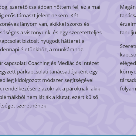
dog, szerető családban nőttem fel, ez a mai
Magáne
ig erős támaszt jelent nekem. Két
tanács
zonéves lányom van, akikkel szoros és
érzelm
sőséges a viszonyunk, és egy szeretetteljes
tanulj
kapcsolat biztosít nyugodt hátteret a
Szeret
dennapi életünkhöz, a munkámhoz.
kapcso
árkapcsolati Coaching és Mediációs Intézet
eléged
egyzett párkapcsolati tanácsadójaként egy
környe
edileg kidolgozott módszer segítségével
társad
ok rendelkezésére azoknak a pároknak, akik
folyam
blémáikból nem látják a kiutat, ezért külső
ítséget szeretnének