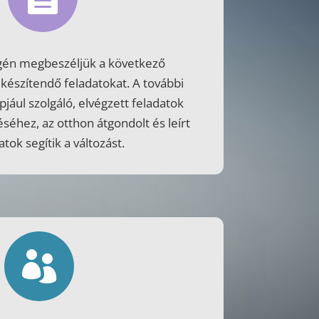
gén megbeszéljük a következő
lkészítendő feladatokat. A további
jául szolgáló, elvégzett feladatok
éséhez, az otthon átgondolt és leírt
tok segítik a változást.
