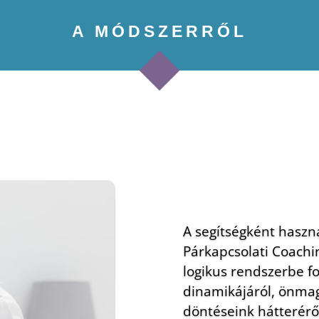
A MÓDSZERRŐL
A segítségként haszn
Párkapcsolati Coachin
logikus rendszerbe f
dinamikájáról, önmag
döntéseink hátteréről