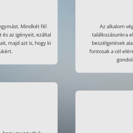
egymást. Mindkét fél
Az alkalom vé
és az igényeit, ezáltal
találkozásunkra e
it, majd azt is, hogy ki
beszélgetések alap
ukért.
fontosak a cél elér
gondola