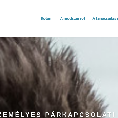
Rólam
A módszerről
A tanácsadás
SZEMÉLYES PÁRKAPCSOLATI