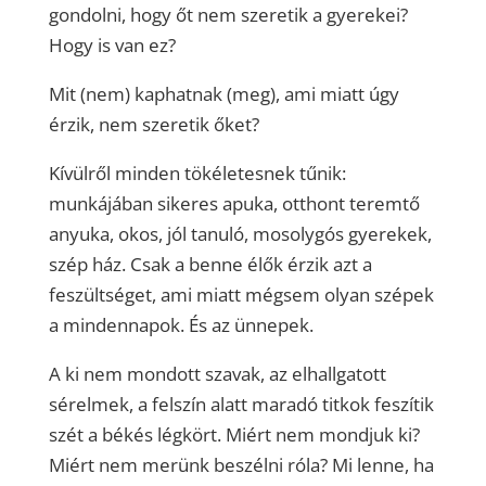
gondolni, hogy őt nem szeretik a gyerekei?
Hogy is van ez?
Mit (nem) kaphatnak (meg), ami miatt úgy
érzik, nem szeretik őket?
Kívülről minden tökéletesnek tűnik:
munkájában sikeres apuka, otthont teremtő
anyuka, okos, jól tanuló, mosolygós gyerekek,
szép ház. Csak a benne élők érzik azt a
feszültséget, ami miatt mégsem olyan szépek
a mindennapok. És az ünnepek.
A ki nem mondott szavak, az elhallgatott
sérelmek, a felszín alatt maradó titkok feszítik
szét a békés légkört. Miért nem mondjuk ki?
Miért nem merünk beszélni róla? Mi lenne, ha