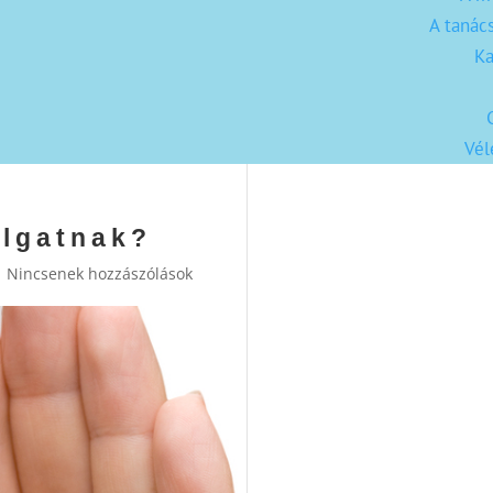
A tanác
Ka
Vé
llgatnak?
|
Nincsenek hozzászólások