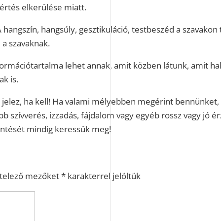
értés elkerülése miatt.
A hangszín, hangsúly, gesztikuláció, testbeszéd a szavakon t
 a szavaknak.
ormációtartalma lehet annak, amit közben látunk, amit hal
k is.
rt jelez, ha kell! Ha valami mélyebben megérint bennünket,
b szívverés, izzadás, fájdalom vagy egyéb rossz vagy jó é
entését mindig keressük meg!
ötelező mezőket
*
karakterrel jelöltük