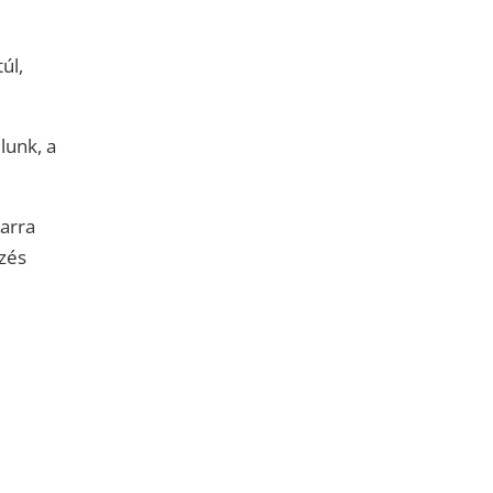
úl,
lunk, a
 arra
rzés