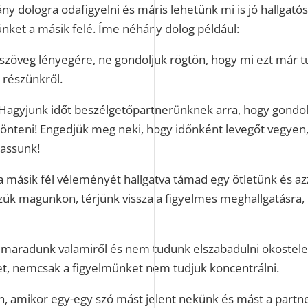
ny dologra odafigyelni és máris lehetünk mi is jó hallgató
ünket a másik felé. Íme néhány dolog például:
 szöveg lényegére, ne gondoljuk rögtön, hogy mi ezt már t
s részünkről.
. Hagyjunk időt beszélgetőpartnerünknek arra, hogy gondol
önteni! Engedjük meg neki, hogy időnként levegőt vegyen
hassunk!
 másik fél véleményét hallgatva támad egy ötletünk és az
szük magunkon, térjünk vissza a figyelmes meghallgatásra,
lemaradunk valamiről és nem tudunk elszabadulni okostele
et, nemcsak a figyelmünket nem tudjuk koncentrálni.
an, amikor egy-egy szó mást jelent nekünk és mást a part