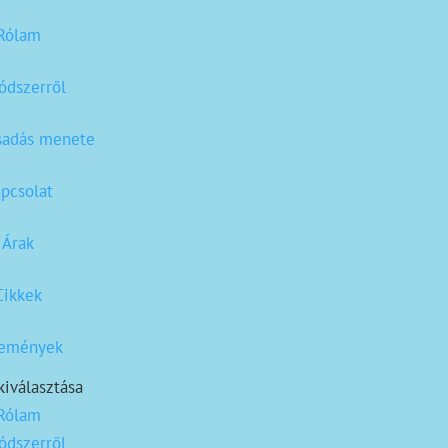
Rólam
ódszerről
sadás menete
pcsolat
Árak
Cikkek
lemények
kiválasztása
Rólam
ódszerről