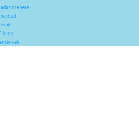
sadás menete
pcsolat
Árak
Cikkek
lemények