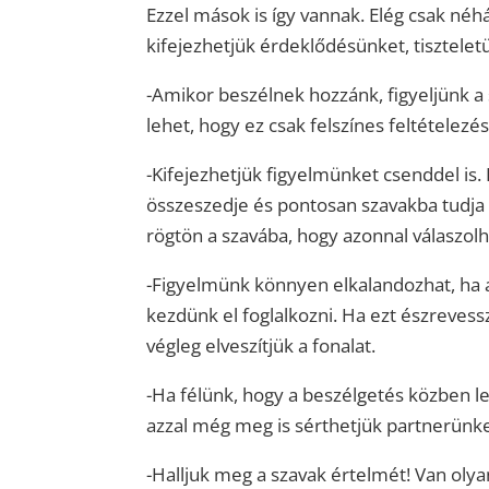
Ezzel mások is így vannak. Elég csak néhá
kifejezhetjük érdeklődésünket, tisztelet
-Amikor beszélnek hozzánk, figyeljünk a
lehet, hogy ez csak felszínes feltételezé
-Kifejezhetjük figyelmünket csenddel is
összeszedje és pontosan szavakba tudja 
rögtön a szavába, hogy azonnal válaszol
-Figyelmünk könnyen elkalandozhat, ha a
kezdünk el foglalkozni. Ha ezt észreves
végleg elveszítjük a fonalat.
-Ha félünk, hogy a beszélgetés közben 
azzal még meg is sérthetjük partnerünk
-Halljuk meg a szavak értelmét! Van oly