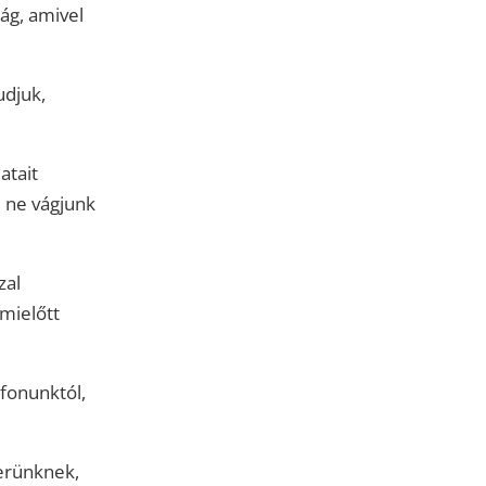
ság, amivel
udjuk,
atait
, ne vágjunk
zal
 mielőtt
fonunktól,
nerünknek,