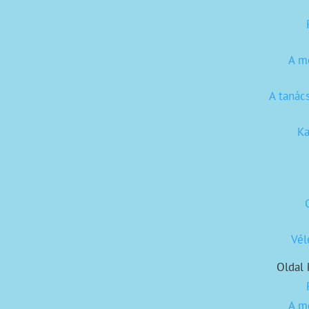
A m
A tanác
Ka
Vé
Oldal 
A m