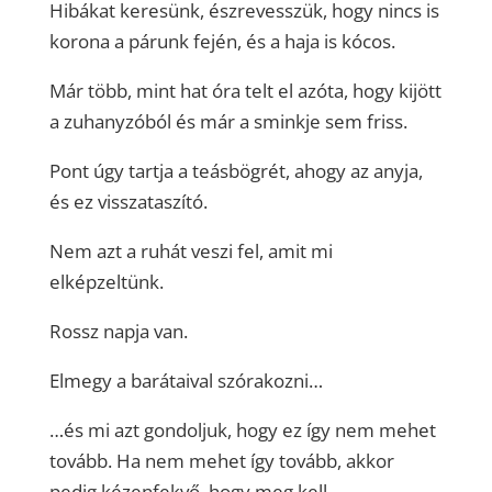
Hibákat keresünk, észrevesszük, hogy nincs is
korona a párunk fején, és a haja is kócos.
Már több, mint hat óra telt el azóta, hogy kijött
a zuhanyzóból és már a sminkje sem friss.
Pont úgy tartja a teásbögrét, ahogy az anyja,
és ez visszataszító.
Nem azt a ruhát veszi fel, amit mi
elképzeltünk.
Rossz napja van.
Elmegy a barátaival szórakozni…
…és mi azt gondoljuk, hogy ez így nem mehet
tovább. Ha nem mehet így tovább, akkor
pedig kézenfekvő, hogy meg kell