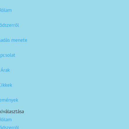
Rólam
ódszerről
sadás menete
pcsolat
Árak
Cikkek
lemények
kiválasztása
Rólam
ódszerről