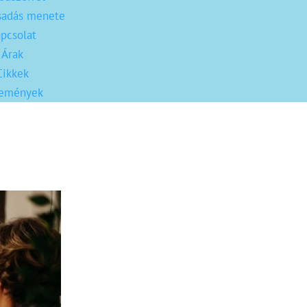
sadás menete
pcsolat
Árak
Cikkek
lemények