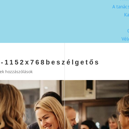
A tanác
Ka
Vé
6-1152x768beszélgetős
ek hozzászólások