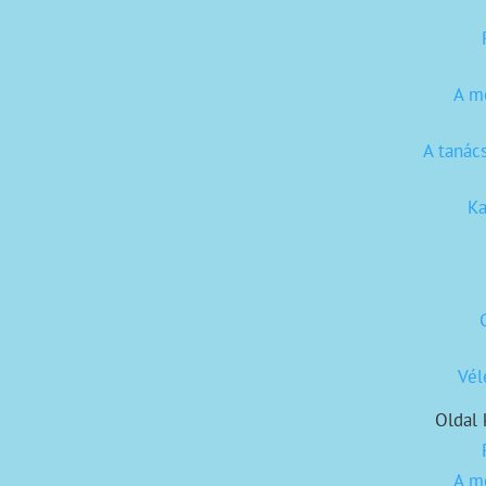
A m
A tanác
Ka
Vé
Oldal 
A m